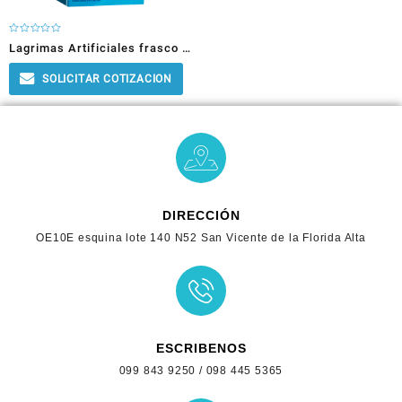
Rated
Lagrimas Artificiales frasco x
0
out
of
15ml (INV3760)
5
SOLICITAR COTIZACION
DIRECCIÓN
OE10E esquina lote 140 N52 San Vicente de la Florida Alta
ESCRIBENOS
099 843 9250 / 098 445 5365