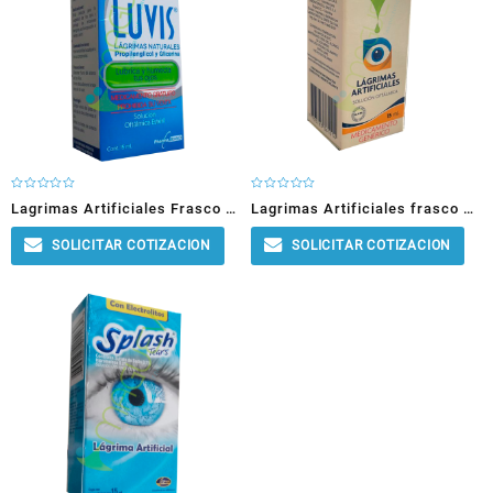
Rated
Rated
Lagrimas Artificiales Frasco x
Lagrimas Artificiales frasco x
0
0
out
out
of
of
15ml (INV2525)
15ml (INV439)
5
5
SOLICITAR COTIZACION
SOLICITAR COTIZACION