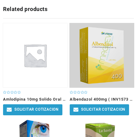
Related products
Rated
Rated
Amlodipina 10mg Solido Oral (
Albendazol 400mg ( INV1573 )
0
0
out
out
of
of
INV3183 )
Con Leyenda
5
5
SOLICITAR COTIZACION
SOLICITAR COTIZACION