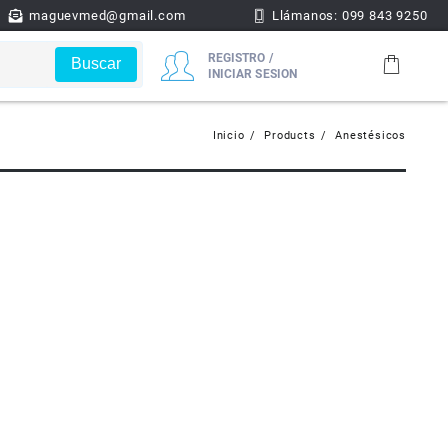
maguevmed@gmail.com
Llámanos: 099 843 9250
REGISTRO /
Buscar
INICIAR SESION
Inicio
Products
Anestésicos