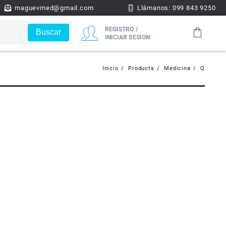
maguevmed@gmail.com
Llámanos: 099 843 9250
REGISTRO /
Buscar
INICIAR SESION
Inicio
Products
Medicina
Q