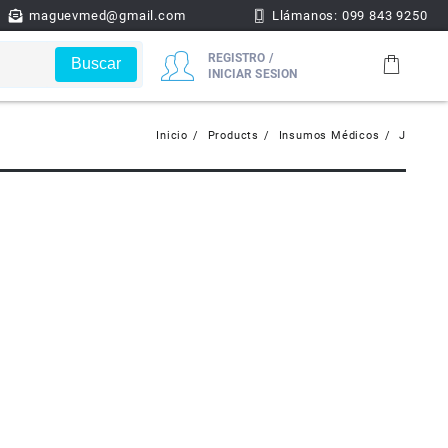
maguevmed@gmail.com
Llámanos: 099 843 9250
REGISTRO /
Buscar
INICIAR SESION
Inicio
Products
Insumos Médicos
J