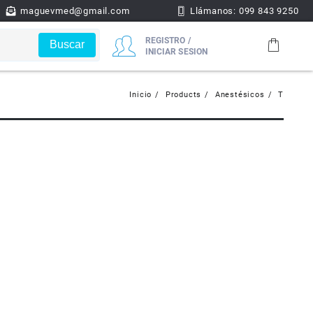
maguevmed@gmail.com
Llámanos: 099 843 9250
REGISTRO /
Buscar
INICIAR SESION
Inicio
Products
Anestésicos
T